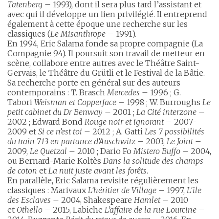
Tatenberg
– 1993), dont il sera plus tard l’assistant et
avec qui il développe un lien privilégié. Il entreprend
également à cette époque une recherche sur les
classiques (
Le Misanthrope
– 1991).
En 1994, Eric Salama fonde sa propre compagnie (La
Compagnie 94). Il poursuit son travail de metteur en
scène, collabore entre autres avec le Théâtre Saint-
Gervais, le Théâtre du Grütli et le Festival de la Bâtie.
Sa recherche porte en général sur des auteurs
contemporains : T. Brasch
Mercedes
– 1996 ; G.
Tabori
Weisman et Copperface –
1998 ; W. Burroughs
Le
petit cabinet du Dr Benway
– 2001 ;
La Cité interzone
–
2002 ; Edward Bond
Rouge noir et ignorant
– 2007-
2009 et
Si ce n’est toi
– 2012 ; A. Gatti
Les 7 possibilités
du train 713 en partance d’Auschwitz
– 2003,
Le Joint
–
2009,
Le Quetzal
– 2010 ; Dario Fo
Mistero Buffo
– 2004,
ou Bernard-Marie Koltès
Dans la solitude des champs
de coton
et
La nuit juste avant les forêts
.
En parallèle, Eric Salama revisite régulièrement les
classiques : Marivaux
L’héritier de Village
– 1997,
L’île
des Esclaves
– 2004, Shakespeare
Hamlet
– 2010
et
Othello
– 2015, Labiche
L’affaire de la rue Lourcine
–