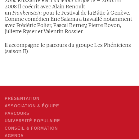
2014, Ruzzante
Récit du retour de guerre
– 2016. En
2008 il coécrit avec Alain Renoult
un
Frankenstein
pour le Festival de la Bâtie à Genève.
Comme comédien Eric Salama a travaillé notamment
avec Frédéric Polier, Pascal Berney, Pierre Bovon,
Juliette Ryser et Valentin Rossier.
Il accompagne le parcours du groupe Les Phéniciens
(saison II).
PRÉSENTATION
ASSOCIATION & ÉQUIPE
PARCOURS
UNIVERSITÉ POPULAIRE
CONSEIL & FORMATION
AGENDA