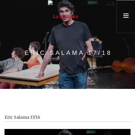
PRÉSENTATION
ERIC SALAMA 17/18
ASSOCIATION & ÉQUIPE
PARCOURS
UNIVERSITÉ POPULAIRE
CONSEIL & FORMATION
AGENDA
Eric Salama 17/18