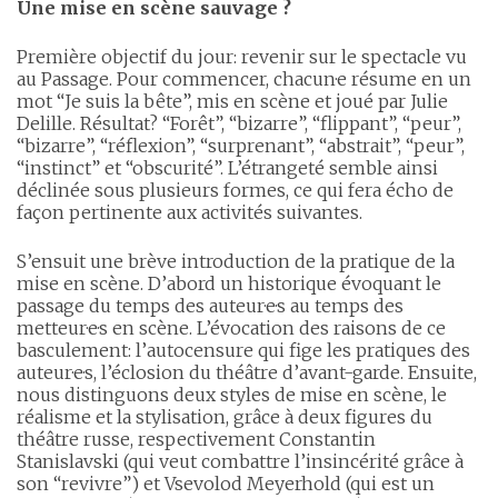
Une mise en scène sauvage ?
Première objectif du jour: revenir sur le spectacle vu
au Passage. Pour commencer, chacun·e résume en un
mot “Je suis la bête”, mis en scène et joué par Julie
Delille. Résultat? “Forêt”, “bizarre”, “flippant”, “peur”,
“bizarre”, “réflexion”, “surprenant”, “abstrait”, “peur”,
“instinct” et “obscurité”. L’étrangeté semble ainsi
déclinée sous plusieurs formes, ce qui fera écho de
façon pertinente aux activités suivantes.
S’ensuit une brève introduction de la pratique de la
mise en scène. D’abord un historique évoquant le
passage du temps des auteur·e·s au temps des
metteur·e·s en scène. L’évocation des raisons de ce
basculement: l’autocensure qui fige les pratiques des
auteur·e·s, l’éclosion du théâtre d’avant-garde. Ensuite,
nous distinguons deux styles de mise en scène, le
réalisme et la stylisation, grâce à deux figures du
théâtre russe, respectivement Constantin
Stanislavski (qui veut combattre l’insincérité grâce à
son “revivre”) et Vsevolod Meyerhold (qui est un