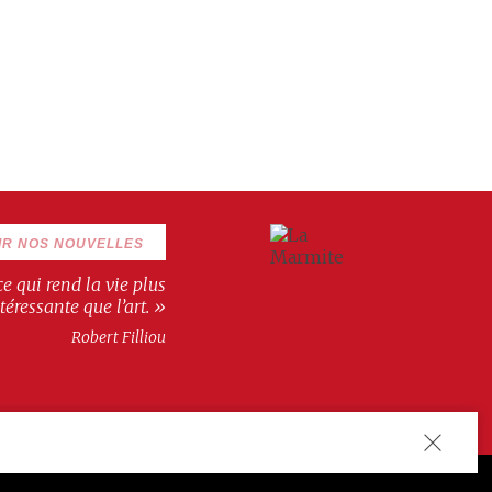
IR NOS NOUVELLES
 ce qui rend la vie plus
téressante que l’art. »
Robert Filliou