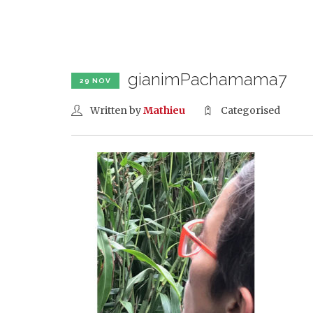
ASSOCIATION &
PRÉSENTATION
ÉQUIPE
gianimPachamama7
29 NOV
Written by
Mathieu
Categorised