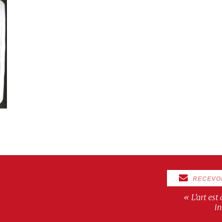
RECEVO
« L’art est
in