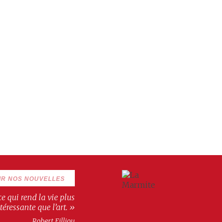
IR NOS NOUVELLES
 ce qui rend la vie plus
téressante que l’art. »
Robert Filliou