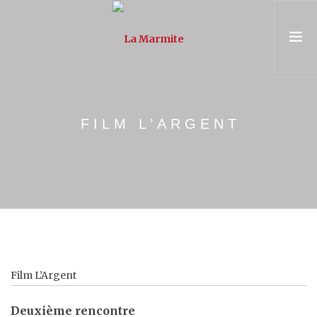
PRÉSENTATION
FILM L’ARGENT
ASSOCIATION & ÉQUIPE
PARCOURS
UNIVERSITÉ POPULAIRE
CONSEIL & FORMATION
AGENDA
Film L’Argent
Deuxième rencontre