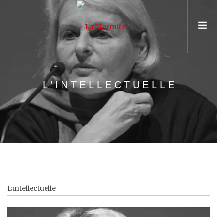
PRÉSENTATION
L’INTELLECTUELLE
ASSOCIATION & ÉQUIPE
PARCOURS
UNIVERSITÉ POPULAIRE
CONSEIL & FORMATION
AGENDA
L’intellectuelle