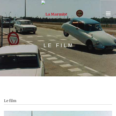
PRÉSENTATION
LE FILM
ASSOCIATION & ÉQUIPE
PARCOURS
UNIVERSITÉ POPULAIRE
CONSEIL & FORMATION
AGENDA
Le film