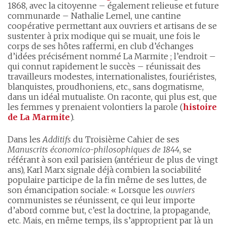
1868, avec la citoyenne – également relieuse et future
communarde – Nathalie Lemel, une cantine
coopérative permettant aux ouvriers et artisans de se
sustenter à prix modique qui se muait, une fois le
corps de ses hôtes raffermi, en club d’échanges
d’idées précisément nommé La Marmite ; l’endroit –
qui connut rapidement le succès – réunissait des
travailleurs modestes, internationalistes, fouriéristes,
blanquistes, proudhoniens, etc., sans dogmatisme,
dans un idéal mutualiste. On raconte, qui plus est, que
les femmes y prenaient volontiers la parole (
histoire
de La Marmite
).
Dans les
Additifs
du Troisième Cahier de ses
Manuscrits économico-philosophiques
de 1844
, se
référant à son exil parisien (antérieur de plus de vingt
ans), Karl Marx signale déjà combien la sociabilité
populaire participe de la fin même de ses luttes, de
son émancipation sociale: « Lorsque les
ouvriers
communistes se réunissent, ce qui leur importe
d’abord comme but, c’est la doctrine, la propagande,
etc. Mais, en même temps, ils s’approprient par là un