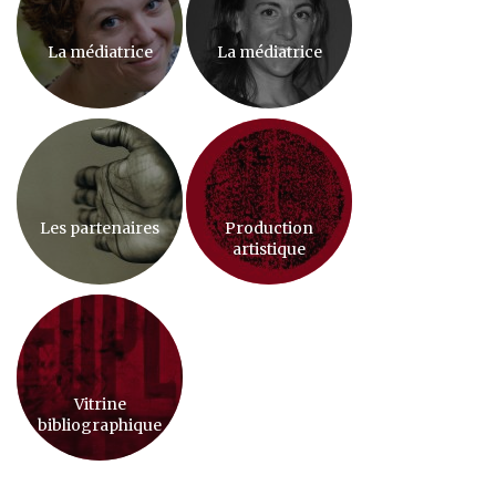
La médiatrice
La médiatrice
Les partenaires
Production
artistique
Vitrine
bibliographique