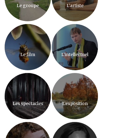
Le groupe
L’artiste
Le film
L’intellectuel
Les spectacles
L’exposition