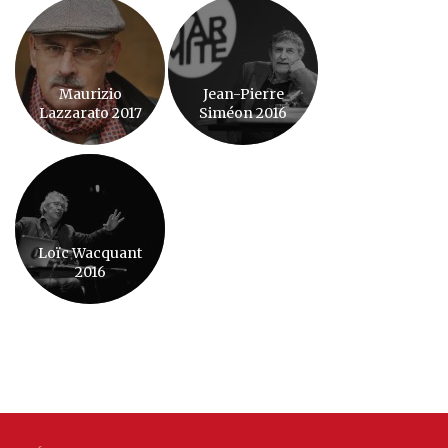
Maurizio
Jean-Pierre
Lazzarato 2017
Siméon 2016
Loïc Wacquant
2016