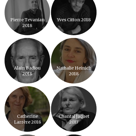
Pierre Tevanian
Yves Citton 2018
2018
Alain Badiou
Nathalie Heinich
2018
2018
Catherine
Chantal Jaquet
Larrère 2018
2017