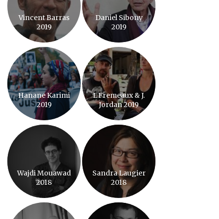
Vincent Barras
Daniel Sibony
2019
2019
Hanane Karimi
I. Fremeaux & J.
2019
Jordan 2019
Wajdi Mouawad
Sandra Laugier
2018
2018