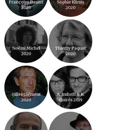
Françoise Dastur
Sophie Klimis
2020
2020
Noémi Michel
Thierry Paquot
2020
2020
Gilles Clément
A. Imhoff & K.
2020
Quirós 2019