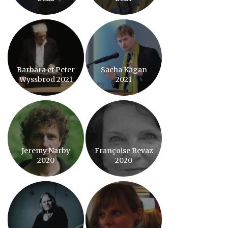
Barbara et Peter
Sacha Kagan
Wyssbrod 2021
2021
Jeremy Narby
Françoise Revaz
2020
2020